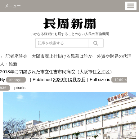
メニュー
いかなる権威にも屈することのない人民の言論機関
←
記者座談会 大阪市廃止仕掛ける黒幕は誰か 外資や財界の代理
人・維新
2018年に閉鎖された市立住吉市民病院（大阪市住之江区）
By
|
Published
2020年10月23日
|
Full size is
chosyu
1260 ×
pixels
936