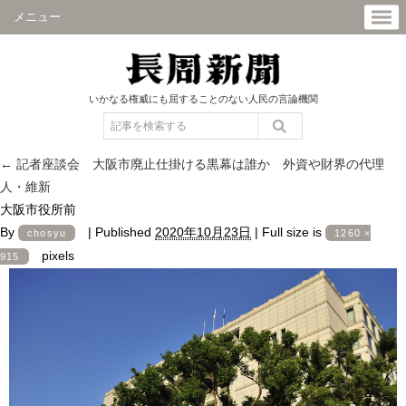
メニュー
いかなる権威にも屈することのない人民の言論機関
←
記者座談会 大阪市廃止仕掛ける黒幕は誰か 外資や財界の代理
人・維新
大阪市役所前
By
|
Published
2020年10月23日
|
Full size is
chosyu
1260 ×
pixels
915