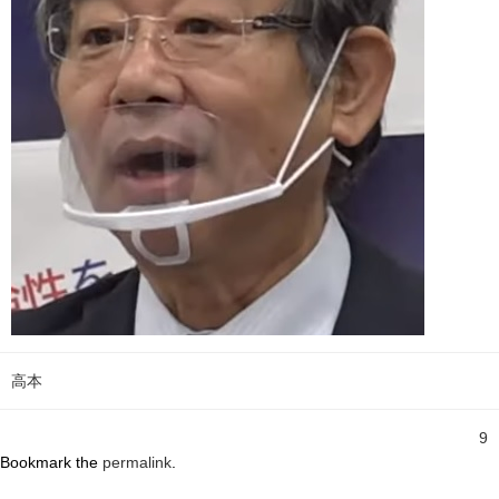
高本
9
Bookmark the
permalink
.