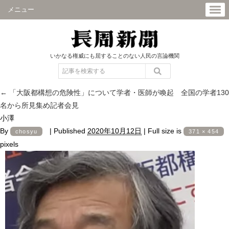
メニュー
いかなる権威にも屈することのない人民の言論機関
←
「大阪都構想の危険性」について学者・医師が喚起 全国の学者130
名から所見集め記者会見
小澤
By
|
Published
2020年10月12日
|
Full size is
chosyu
371 × 454
pixels