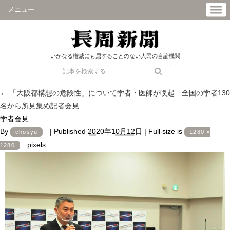
メニュー
いかなる権威にも屈することのない人民の言論機関
←
「大阪都構想の危険性」について学者・医師が喚起 全国の学者130
名から所見集め記者会見
学者会見
By
|
Published
2020年10月12日
|
Full size is
chosyu
1280 ×
pixels
1280