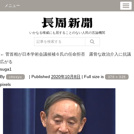
メニュー
いかなる権威にも屈することのない人民の言論機関
←
菅首相が日本学術会議候補６氏の任命拒否 露骨な政治介入に抗議
広がる
suga1
By
|
Published
2020年10月8日
|
Full size is
chosyu
376 × 326
pixels