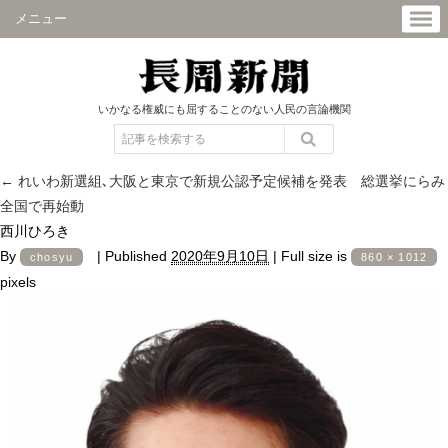
メニュー
いかなる権威にも屈することのない人民の言論機関
←
れいわ新選組､大阪と東京で新規公認予定候補を発表 総選挙にらみ
全国で再始動
西川ひろき
By
|
Published
2020年9月10日
|
Full size is
chosyu
860 × 1012
pixels