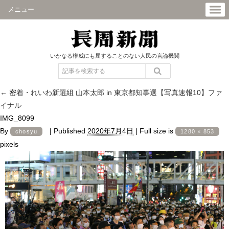
メニュー
いかなる権威にも屈することのない人民の言論機関
←
密着・れいわ新選組 山本太郎 in 東京都知事選【写真速報10】ファ
イナル
IMG_8099
By
|
Published
2020年7月4日
|
Full size is
chosyu
1280 × 853
pixels