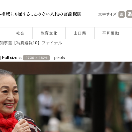
社会
教育文化
山口県
平和運動
都知事選【写真速報10】ファイナル
|
Full size is
pixels
2736 × 1824