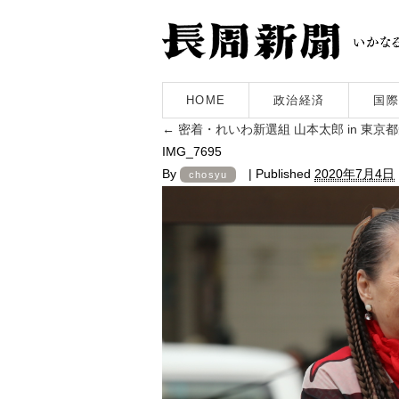
HOME
政治経済
国際
←
密着・れいわ新選組 山本太郎 in 東京
IMG_7695
By
|
Published
2020年7月4日
chosyu