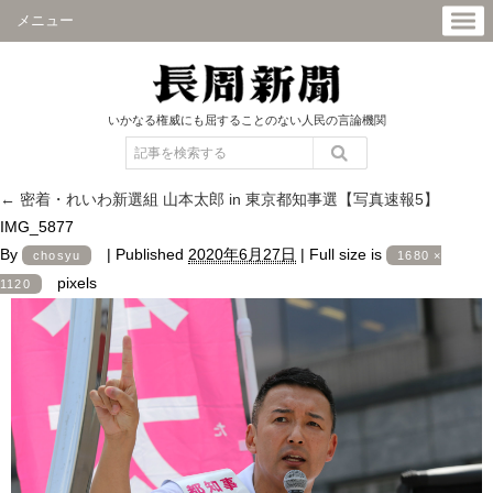
メニュー
いかなる権威にも屈することのない人民の言論機関
←
密着・れいわ新選組 山本太郎 in 東京都知事選【写真速報5】
IMG_5877
By
|
Published
2020年6月27日
|
Full size is
chosyu
1680 ×
pixels
1120