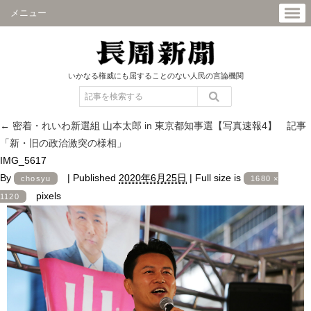
メニュー
いかなる権威にも屈することのない人民の言論機関
←
密着・れいわ新選組 山本太郎 in 東京都知事選【写真速報4】 記事
「新・旧の政治激突の様相」
IMG_5617
By
|
Published
2020年6月25日
|
Full size is
chosyu
1680 ×
pixels
1120