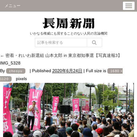
メニュー
いかなる権威にも屈することのない人民の言論機関
←
密着・れいわ新選組 山本太郎 in 東京都知事選【写真速報3】
IMG_5328
By
|
Published
2020年6月24日
|
Full size is
chosyu
1680 ×
pixels
1120