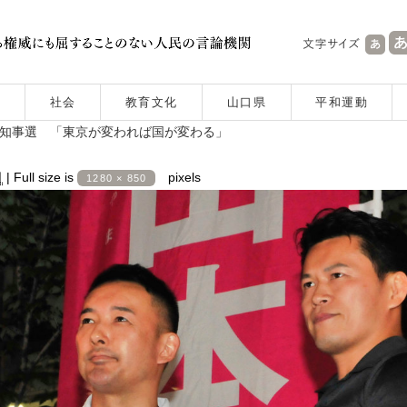
社会
教育文化
山口県
平和運動
京都知事選 「東京が変われば国が変わる」
日
|
Full size is
pixels
1280 × 850