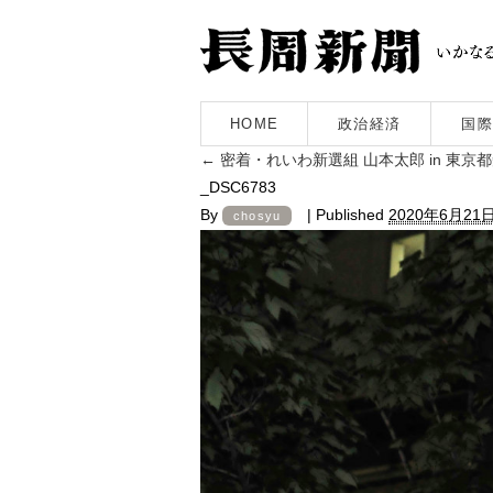
HOME
政治経済
国際
←
密着・れいわ新選組 山本太郎 in 東
_DSC6783
By
|
Published
2020年6月21
chosyu