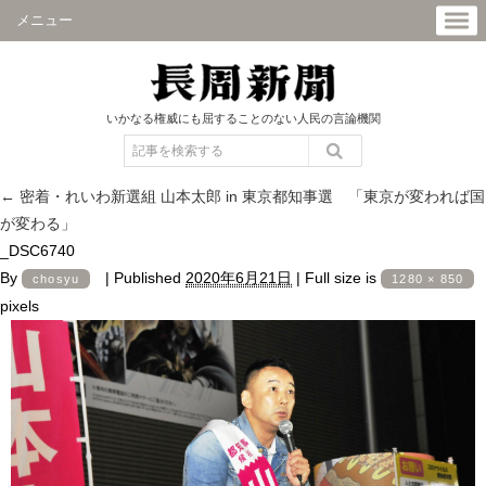
メニュー
いかなる権威にも屈することのない人民の言論機関
←
密着・れいわ新選組 山本太郎 in 東京都知事選 「東京が変われば国
が変わる」
_DSC6740
By
|
Published
2020年6月21日
|
Full size is
chosyu
1280 × 850
pixels