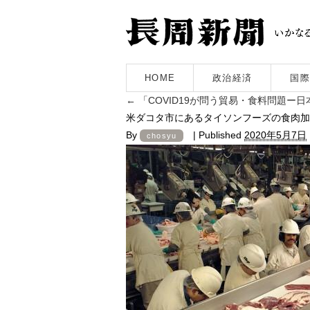
HOME
政治経済
国際
←
「COVID19が問う貿易・食料問題ー
米ダコタ市にあるタイソンフーズの食肉加
By
|
Published
2020年5月7日
chosyu