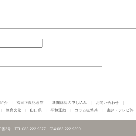
紹介
|
福田正義記念館
|
新聞購読の申し込み
|
お問い合わせ
|
|
教育文化
|
山口県
|
平和運動
|
コラム狙撃兵
|
書評・テレビ評
10番2号
TEL:083-222-9377
FAX:083-222-9399