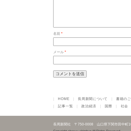
名前
*
メール
*
|
HOME
|
長周新聞について
|
書籍のご
|
記事一覧
|
政治経済
|
国際
|
社会
長周新聞社
〒750-0008 山口県下関市田中町