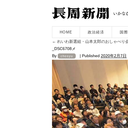
HOME
政治経済
国際
←
れいわ新選組・山本太郎のおしゃべり会 
_DSC6708メ
By
|
Published
2020年2月7日
chosyu