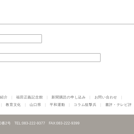
紹介
|
福田正義記念館
|
新聞購読の申し込み
|
お問い合わせ
|
|
教育文化
|
山口県
|
平和運動
|
コラム狙撃兵
|
書評・テレビ評
10番2号
TEL:083-222-9377
FAX:083-222-9399