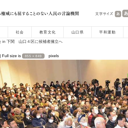
社会
教育文化
山口県
平和運動
in 下関 山口４区に候補者擁立へ
|
Full size is
pixels
855 × 849