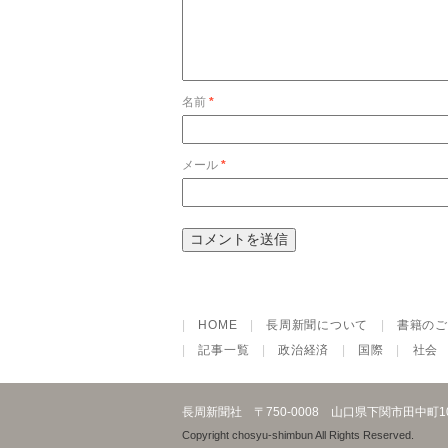
名前
*
メール
*
|
HOME
|
長周新聞について
|
書籍のご
|
記事一覧
|
政治経済
|
国際
|
社会
長周新聞社
〒750-0008 山口県下関市田中町
Copyright chosyu-shimbun All Rights Reserved.