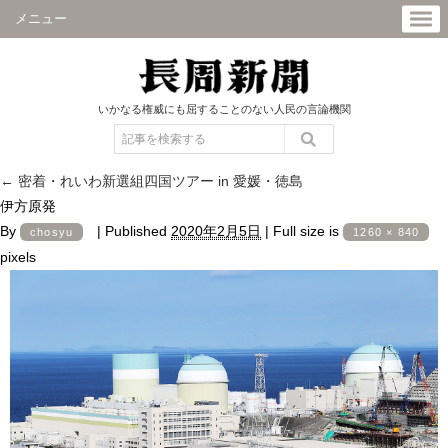
メニュー
いかなる権威にも屈することのない人民の言論機関
←
密着・れいわ新選組四国ツアー in 愛媛・徳島
伊方原発
By
|
Published
2020年2月5日
|
Full size is
chosyu
1260 × 840
pixels