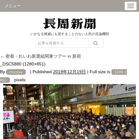
メニュー
いかなる権威にも屈することのない人民の言論機関
←
密着・れいわ新選組関東ツアー in 新宿
_DSC5880 (1280×851)
By
|
Published
2019年12月19日
|
Full size is
chosyu
1280 ×
pixels
851