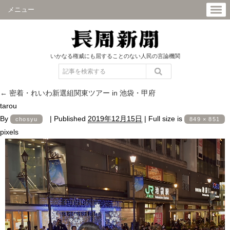
メニュー
いかなる権威にも屈することのない人民の言論機関
←
密着・れいわ新選組関東ツアー in 池袋・甲府
tarou
By
|
Published
2019年12月15日
|
Full size is
chosyu
849 × 851
pixels