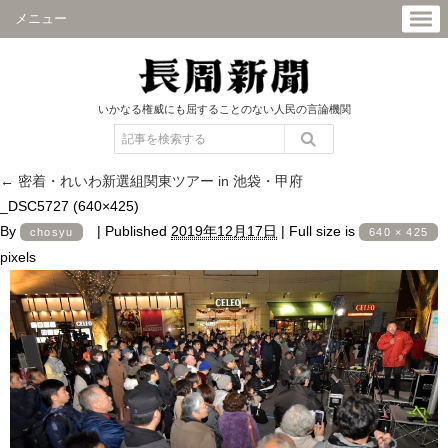
メニュー
いかなる権威にも屈することのない人民の言論機関
←
密着・れいわ新選組関東ツアー in 池袋・甲府
_DSC5727 (640×425)
By
|
Published
2019年12月17日
|
Full size is
chosyu
640 × 425
pixels