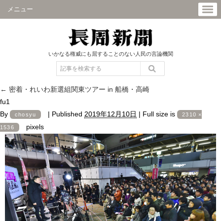
メニュー
いかなる権威にも屈することのない人民の言論機関
←
密着・れいわ新選組関東ツアー in 船橋・高崎
fu1
By
|
Published
2019年12月10日
|
Full size is
chosyu
2310 ×
pixels
1536