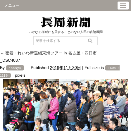
メニュー
いかなる権威にも屈することのない人民の言論機関
←
密着・れいわ新選組東海ツアー in 名古屋・四日市
_DSC4037
By
|
Published
2019年11月30日
|
Full size is
chosyu
1680 ×
pixels
1116