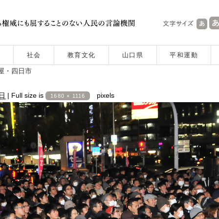
社会
教育文化
山口県
平和運動
古屋・四日市
0日
|
Full size is
pixels
1680 × 1116