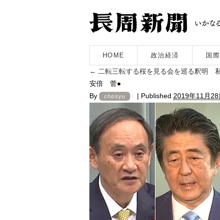
HOME
政治経済
国際
←
二転三転する桜を見る会を巡る釈明 
安倍 菅●
By
|
Published
2019年11月2
chosyu