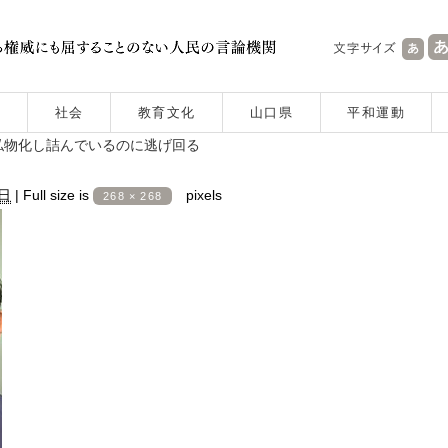
社会
教育文化
山口県
平和運動
私物化し詰んでいるのに逃げ回る
8日
|
Full size is
pixels
268 × 268