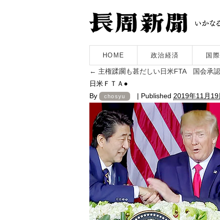
HOME
政治経済
国際
←
主権蹂躙も甚だしい日米FTA 国会承
日米ＦＴＡ●
By
|
Published
2019年11月1
chosyu