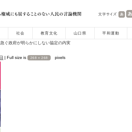
社会
教育文化
山口県
平和運動
認急ぐ政府が明らかにしない協定の内実
9日
|
Full size is
pixels
268 × 268