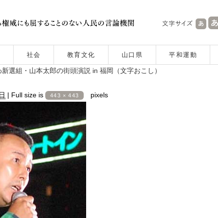
社会
教育文化
山口県
平和運動
選組・山本太郎の街頭演説 in 福岡（文字おこし）
1日
|
Full size is
pixels
443 × 443