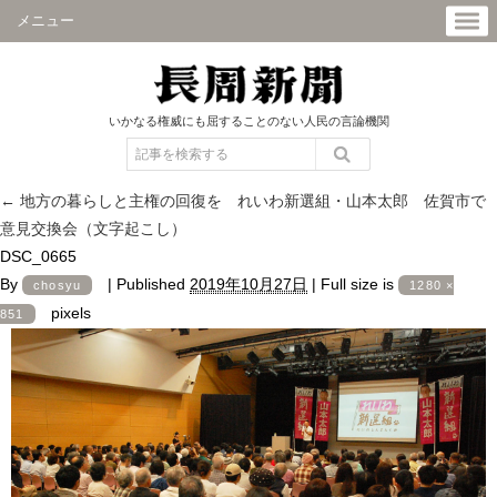
メニュー
いかなる権威にも屈することのない人民の言論機関
←
地方の暮らしと主権の回復を れいわ新選組・山本太郎 佐賀市で
意見交換会（文字起こし）
DSC_0665
By
|
Published
2019年10月27日
|
Full size is
chosyu
1280 ×
pixels
851