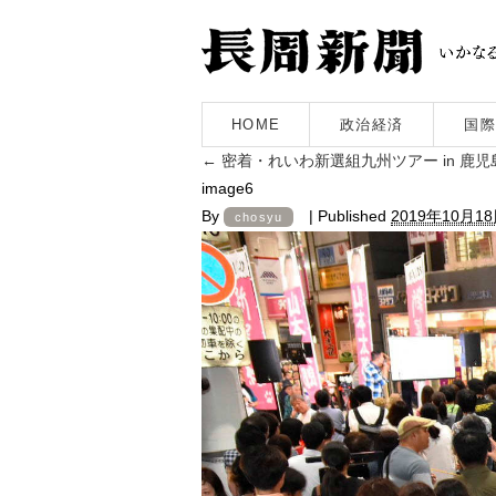
HOME
政治経済
国際
←
密着・れいわ新選組九州ツアー in 鹿
image6
By
|
Published
2019年10月1
chosyu