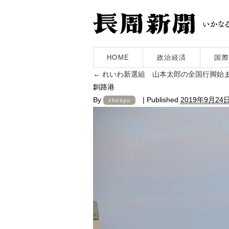
HOME
政治経済
国際
←
れいわ新選組 山本太郎の全国行脚始
釧路港
By
|
Published
2019年9月24
chosyu