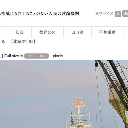
社会
教育文化
山口県
平和運動
まる 【北海道行動】
日
|
Full size is
pixels
1260 × 837