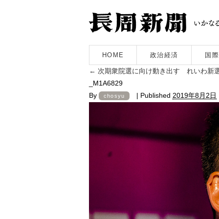
HOME
政治経済
国際
←
次期衆院選に向け動き出す れいわ新
_M1A6829
By
|
Published
2019年8月2日
chosyu