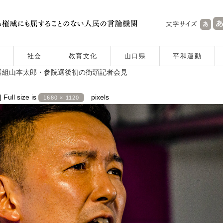
社会
教育文化
山口県
平和運動
選組山本太郎・参院選後初の街頭記者会見
|
Full size is
pixels
1680 × 1120