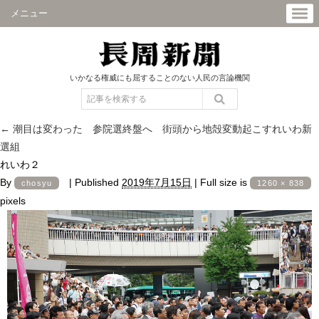
メニュー
いかなる権威にも屈することのない人民の言論機関
←
潮目は変わった 参院選終盤へ 街頭から地殻変動起こすれいわ新
選組
れいわ２
By
|
Published
2019年7月15日
|
Full size is
chosyu
1260 × 838
pixels