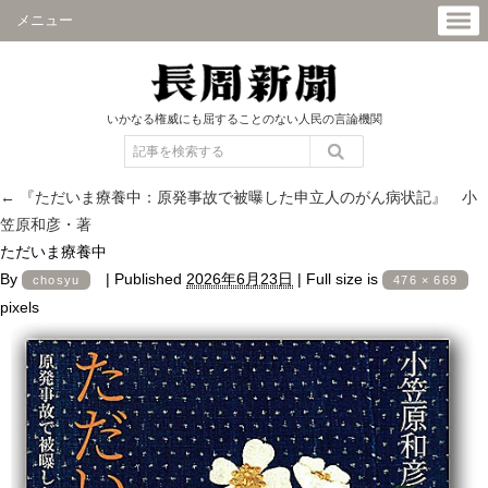
メニュー
いかなる権威にも屈することのない人民の言論機関
←
『ただいま療養中：原発事故で被曝した申立人のがん病状記』 小
笠原和彦・著
ただいま療養中
By
|
Published
2026年6月23日
|
Full size is
chosyu
476 × 669
pixels