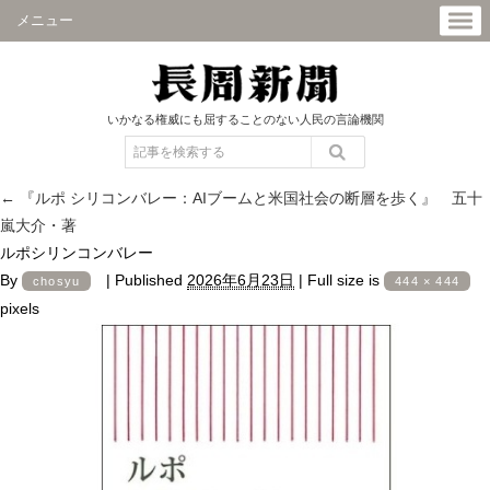
メニュー
いかなる権威にも屈することのない人民の言論機関
←
『ルポ シリコンバレー：AIブームと米国社会の断層を歩く』 五十
嵐大介・著
ルポシリンコンバレー
By
|
Published
2026年6月23日
|
Full size is
chosyu
444 × 444
pixels