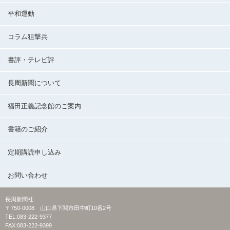
平和運動
コラム狙撃兵
書評・テレビ評
長周新聞について
福田正義記念館のご案内
書籍のご紹介
定期購読申し込み
お問い合わせ
長周新聞社
〒750-0008 山口県下関市田中町10番2号
TEL:083-222-9377
FAX:083-222-9399