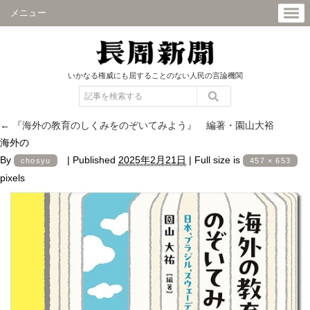
メニュー
いかなる権威にも屈することのない人民の言論機関
←
『海外の教育のしくみをのぞいてみよう』 編著・園山大裕
海外の
By
|
Published
2025年2月21日
|
Full size is
chosyu
457 × 653
pixels