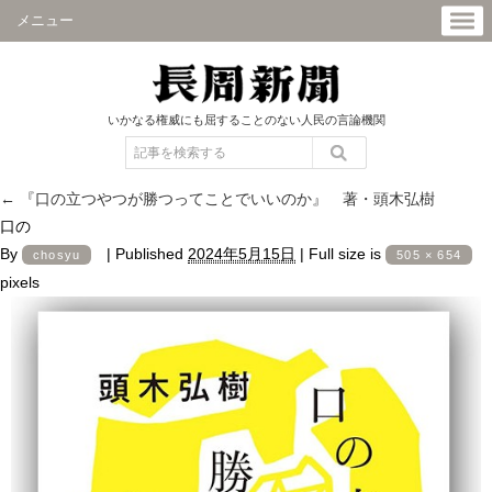
メニュー
いかなる権威にも屈することのない人民の言論機関
←
『口の立つやつが勝つってことでいいのか』 著・頭木弘樹
口の
By
|
Published
2024年5月15日
|
Full size is
chosyu
505 × 654
pixels