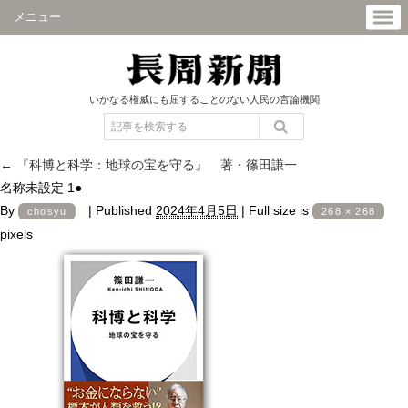
メニュー
いかなる権威にも屈することのない人民の言論機関
←
『科博と科学：地球の宝を守る』 著・篠田謙一
名称未設定 1●
By
|
Published
2024年4月5日
|
Full size is
chosyu
268 × 268
pixels