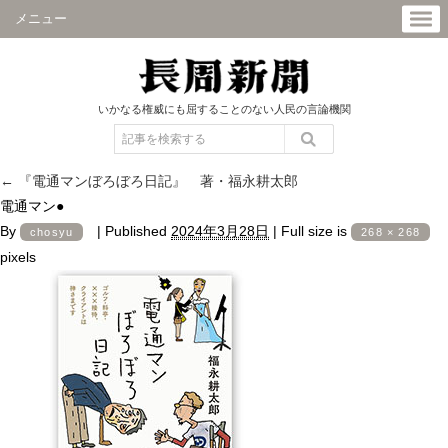
メニュー
いかなる権威にも屈することのない人民の言論機関
←
『電通マンぼろぼろ日記』 著・福永耕太郎
電通マン●
By
|
Published
2024年3月28日
|
Full size is
chosyu
268 × 268
pixels