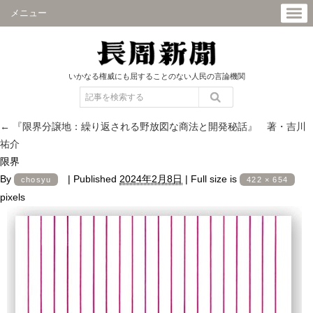
メニュー
いかなる権威にも屈することのない人民の言論機関
←
『限界分譲地：繰り返される野放図な商法と開発秘話』 著・吉川
祐介
限界
By
|
Published
2024年2月8日
|
Full size is
chosyu
422 × 654
pixels