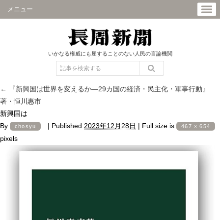
メニュー
いかなる権威にも屈することのない人民の言論機関
←
『新興国は世界を変えるか―29カ国の経済・民主化・軍事行動』
著・恒川惠市
新興国は
By
|
Published
2023年12月28日
|
Full size is
chosyu
467 × 654
pixels