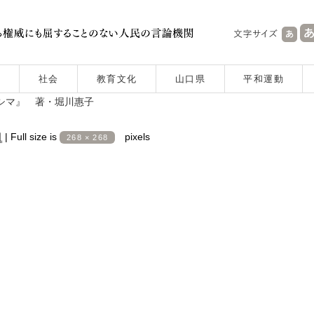
社会
教育文化
山口県
平和運動
シマ』 著・堀川惠子
日
|
Full size is
pixels
268 × 268