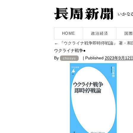
HOME
政治経済
国際
←
『ウクライナ戦争即時停戦論』 著・和
ウクライナ戦争●
By
|
Published
2023年9月12
chosyu