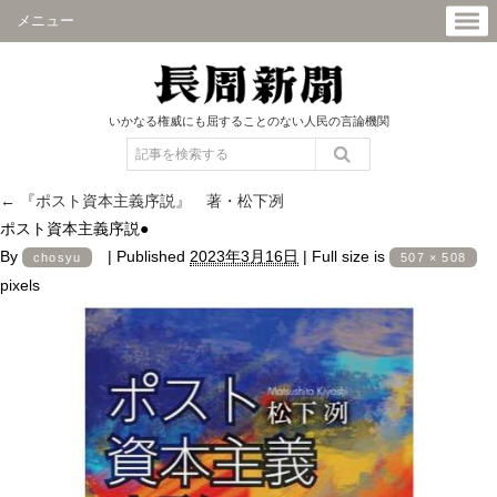
メニュー
いかなる権威にも屈することのない人民の言論機関
←
『ポスト資本主義序説』 著・松下冽
ポスト資本主義序説●
By
|
Published
2023年3月16日
|
Full size is
chosyu
507 × 508
pixels