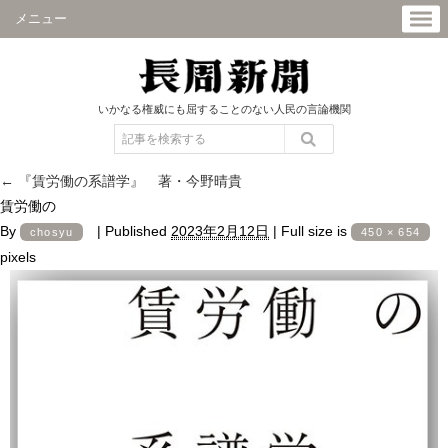
メニュー
いかなる権威にも屈することのない人民の言論機関
←
『賃労働の系譜学』 著・今野晴貴
賃労働の
By
|
Published
2023年2月12日
|
Full size is
chosyu
450 × 654
pixels