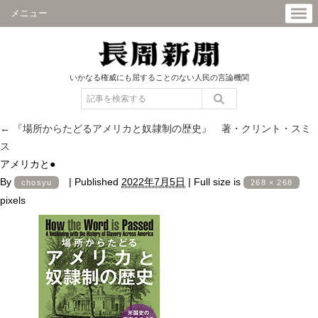
メニュー
いかなる権威にも屈することのない人民の言論機関
←
『場所からたどるアメリカと奴隷制の歴史』 著・クリント・スミ
ス
アメリカと●
By
|
Published
2022年7月5日
|
Full size is
chosyu
268 × 268
pixels