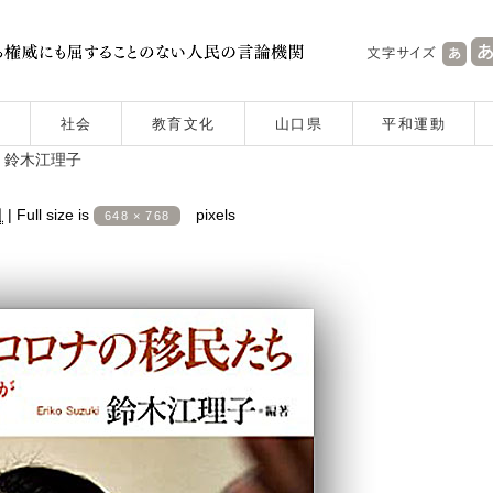
社会
教育文化
山口県
平和運動
・鈴木江理子
日
|
Full size is
pixels
648 × 768