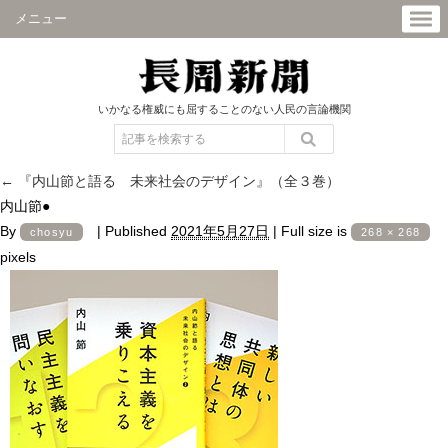
メニュー
いかなる権威にも屈することのない人民の言論機関
←
『内山節と語る 未来社会のデザイン』（全３巻）
内山節●
By
|
Published
2021年5月27日
|
Full size is
chosyu
268 × 268
pixels