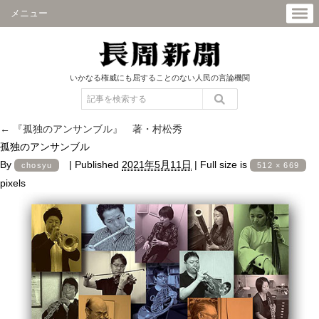
メニュー
いかなる権威にも屈することのない人民の言論機関
←
『孤独のアンサンブル』 著・村松秀
孤独のアンサンブル
By
|
Published
2021年5月11日
|
Full size is
chosyu
512 × 669
pixels