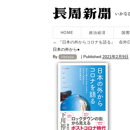
HOME
政治経済
国際
←
『日本の外からコロナを語る』 在外日
日本の外から●
By
|
Published
2021年2月9日
chosyu