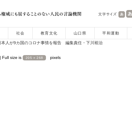
社会
教育文化
山口県
平和運動
本人が9カ国のコロナ事情を報告 編集責任・下川裕治
|
Full size is
pixels
205 × 268