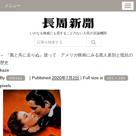
メニュー
いかなる権威にも屈することのない人民の言論機関
←
『風と共に去りぬ』巡って アメリカ映画にみる黒人差別と抵抗の
歴史
kaze
By
|
Published
2020年7月2日
|
Full size is
chosyu
191 × 264
pixels