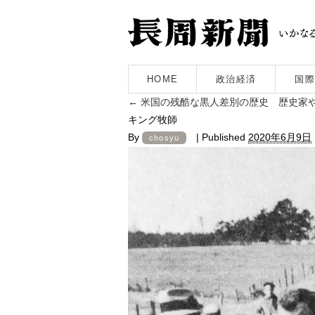
HOME
政治経済
国際
←
米国の残酷な黒人差別の歴史 歴史家
キング牧師
By
|
Published
2020年6月9日
chosyu