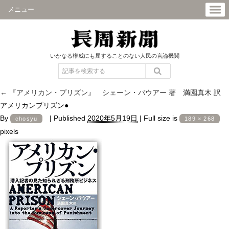
メニュー
いかなる権威にも屈することのない人民の言論機関
←
『アメリカン・プリズン』 シェーン・バウアー 著 満園真木 訳
アメリカンプリズン●
By
|
Published
2020年5月19日
|
Full size is
chosyu
189 × 268
pixels